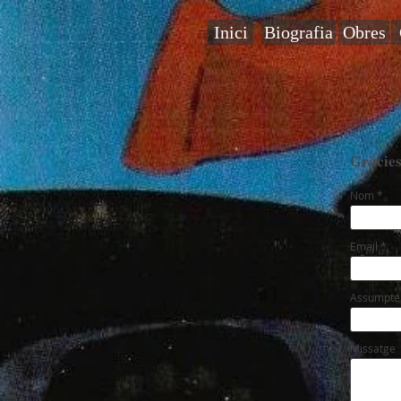
Inici
Biografia
Obres
Gràcies
Nom
Email
Assumpte
Missatge