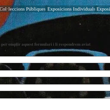
Col·leccions Públiques
Exposicions Individuals
Exposi
 per omplir aquest formulari i li respondrem aviat